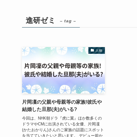
進研ゼミ
– tag –
人物
片岡凜の父親や母親等の家族!彼氏や
結婚した旦那(夫)がいる?
今回は、NHK朝ドラ『虎に翼』ほか数多くの
ドラマやCMに出演されている女優、片岡凜
(かたおかりん)さんのご家族の話題にスポット
を当てていきたいと思います。 デビュー前か