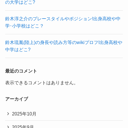
の大学はどこ?
ね！
最初は医学部への進学を目指していました。
爽やかな雰囲気でいいですね！
しかし、残念ながら現役合格を果たすことはでき
鈴木淳之介のプレースタイルやポジション!出身高校や中
こちらはメガネを翔原千晶アナです。
ず、
学･小学校はどこ？
変わった眼鏡を手にして少しふざけてる感じも可
浪人生活を送ることに。
愛らしいです！
当時は国語が苦手だったようで、
鈴木琉胤(陸上)の身長や読み方等のwikiプロフ!出身高校や
中学はどこ?
センター試験に不利ということで、
全国の私立大学の医学部を受けていたようです。
最終的に6浪してしまった原千晶アナは
最近のコメント
原千晶アナは結婚してる？
その年を受験の最終年と位置づけ、
表示できるコメントはありません。
医学部と福岡大学理学部を受験します。
原千晶アナは結婚していませんでした！
すると、福岡大学理学部へ合格を果たし、
アーカイブ
SNSを見ても、結婚しているという情報はありま
医師の道を諦めて大学進学することに決めたよう
せんでした。
です！
2025年10月
原千晶アナはアナウンサーということで、
そんな大学時代に芸能活動を始めた原千晶アナ。
2025年9月