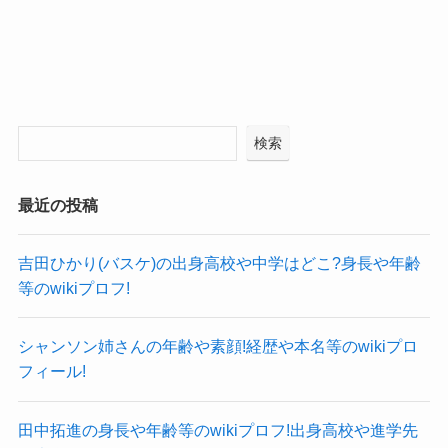
原千晶アナがかわいい！
原千晶アナの出身大学
原千晶アナはその親しみやすい可愛らしさと、
可愛らしい笑顔が魅力的なアナウンサーです！
原千晶アナの出身大学は福岡大学理学部です！
検索
まさに朝の番組にぴったりなアナウンサーです。
所属事務所であるセント・フォースのサイトで公
そんな原千晶アナの可愛い画像を見ていきましょ
最近の投稿
表されていました。
う！
参考：
セント・フォース
吉田ひかり(バスケ)の出身高校や中学はどこ?身長や年齢
こちらはかき氷を前にする原千晶アナです。
原千晶アナは福岡県出身で、
等のwikiプロフ!
めちゃくちゃ嬉しそうでいい笑顔ですね！
大学も福岡の大学に通っていました。
やっぱり癒される笑顔ですね。
ただ、原千晶アナは大学に入るのには相当苦労し
シャンソン姉さんの年齢や素顔!経歴や本名等のwikiプロ
こちらは乃木坂46の一ノ瀬美空さんと並ぶ原千晶
たようです！
フィール!
アナです。
父が開業医・母が歯科医師という医療一家に生ま
アイドルと並んでこの可愛らしさはすごいです
田中拓進の身長や年齢等のwikiプロフ!出身高校や進学先
れた原千晶アナは